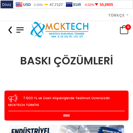
TÜRKÇE
0
BASKI ÇÖZÜMLERI
7.500 TL ve Üzeri Alışverişlerde Teslimat Ücretsizdir.
MCKTECH TÜRKİYE