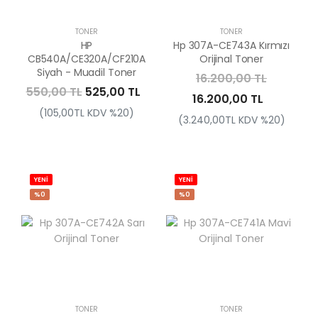
TONER
TONER
HP
Hp 307A-CE743A Kırmızı
CB540A/CE320A/CF210A
Orijinal Toner
Siyah - Muadil Toner
16.200,00 TL
550,00 TL
525,00 TL
16.200,00 TL
(105,00TL KDV %20)
(3.240,00TL KDV %20)
YENİ
YENİ
%0
%0
TONER
TONER