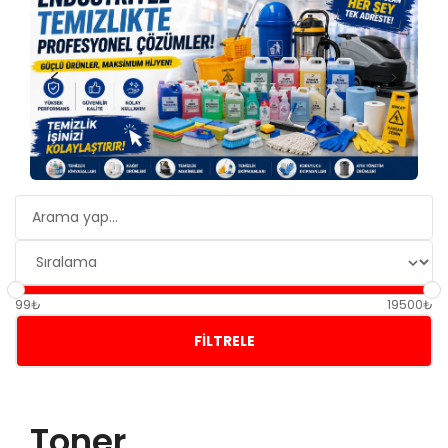
99₺
19500₺
FILTRELE
Toner