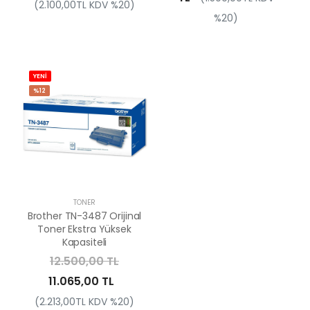
(2.100,00TL KDV %20)
%20)
YENİ
%12
TONER
Brother TN-3487 Orijinal
Toner Ekstra Yüksek
Kapasiteli
12.500,00 TL
11.065,00 TL
(2.213,00TL KDV %20)