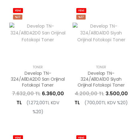
YENİ
YENİ
%17
%17
TONER
TONER
Develop TN-
Develop TN-
324/A8DA2D0 Sarı Orijinal
324/A8DA1D0 Siyah
Fotokopi Toner
Orijinal Fotokopi Toner
7.632,00 TL
6.360,00
4.200,00 TL
3.500,00
TL
TL
(1.272,00TL KDV
(700,00TL KDV %20)
%20)
YENİ
YENİ