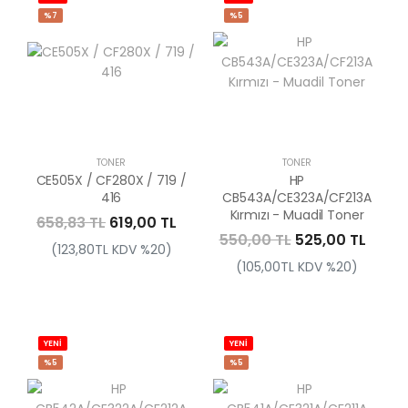
%7
%5
TONER
TONER
CE505X / CF280X / 719 /
HP
416
CB543A/CE323A/CF213A
Kırmızı - Muadil Toner
658,83 TL
619,00 TL
550,00 TL
525,00 TL
(123,80TL KDV %20)
(105,00TL KDV %20)
YENİ
YENİ
%5
%5