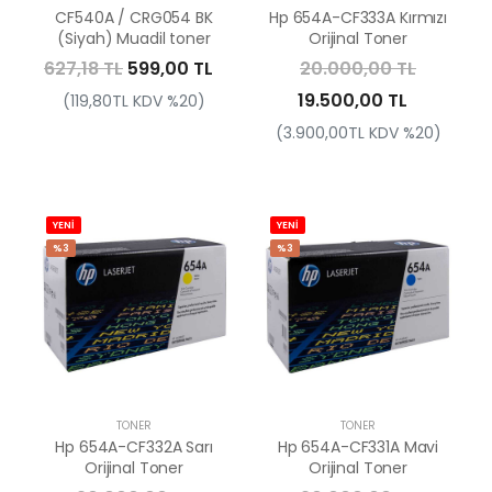
CF540A / CRG054 BK
Hp 654A-CF333A Kırmızı
(Siyah) Muadil toner
Orijinal Toner
627,18 TL
599,00 TL
20.000,00 TL
19.500,00 TL
(119,80TL KDV %20)
(3.900,00TL KDV %20)
YENİ
YENİ
%3
%3
TONER
TONER
Hp 654A-CF332A Sarı
Hp 654A-CF331A Mavi
Orijinal Toner
Orijinal Toner