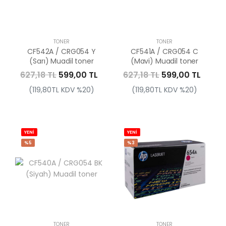
TONER
TONER
CF542A / CRG054 Y
CF541A / CRG054 C
(Sarı) Muadil toner
(Mavi) Muadil toner
627,18 TL
599,00 TL
627,18 TL
599,00 TL
(119,80TL KDV %20)
(119,80TL KDV %20)
YENİ
YENİ
%5
%3
TONER
TONER