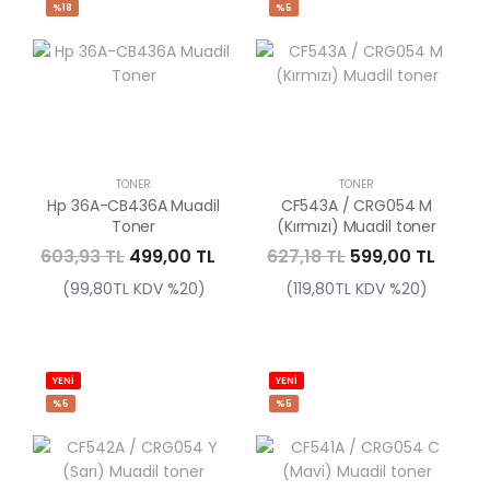
%18
%5
TONER
TONER
Hp 36A-CB436A Muadil
CF543A / CRG054 M
Toner
(Kırmızı) Muadil toner
603,93 TL
499,00 TL
627,18 TL
599,00 TL
(99,80TL KDV %20)
(119,80TL KDV %20)
YENİ
YENİ
%5
%5