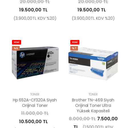
20.000,00 TL
20.000,00 TL
19.500,00 TL
19.500,00 TL
(3.900,00TL KDV %20)
(3.900,00TL KDV %20)
YENİ
YENİ
%5
%7
TONER
TONER
Hp 652A-CF320A Siyah
Brother TN-469 Siyah
Orijinal Toner
Orijinal Toner Ultra
Yüksek Kapasiteli
11.000,00 TL
8.000,00 TL
7.500,00
10.500,00 TL
TL
(1.500,00TL KDV