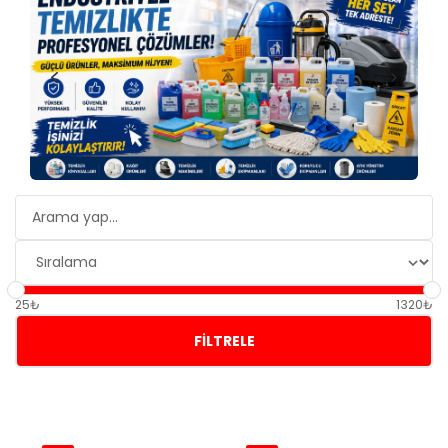
25₺
1320₺
FILTRELE