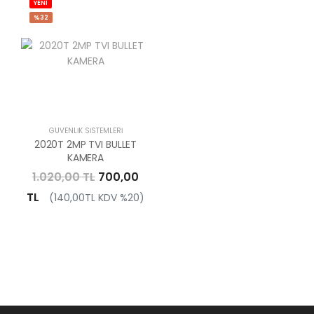
YENİ
%32
GÜVENLIK SISTEMLERI
2020T 2MP TVI BULLET
KAMERA
1.020,00 TL
700,00
TL
(140,00TL KDV %20)