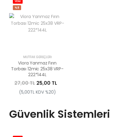
YENİ
%8
MUTFAK GEREÇLERI
Viora Yanmaz Fırın
Torbası 12mic 25x38 VRP-
222*144L
27,00 TL
25,00 TL
(5,00TL KDV %20)
Güvenlik Sistemleri