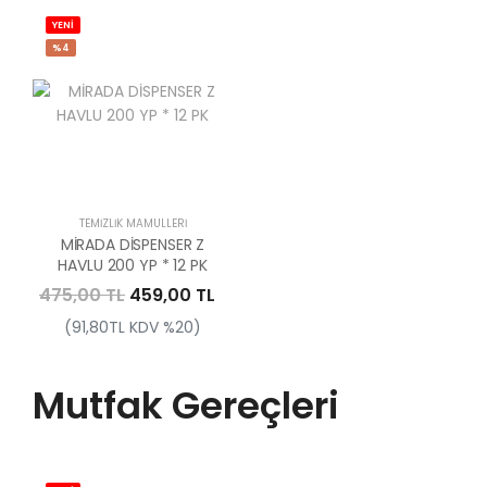
YENİ
%4
TEMIZLIK MAMÜLLERI
MİRADA DİSPENSER Z
HAVLU 200 YP * 12 PK
475,00 TL
459,00 TL
(91,80TL KDV %20)
Mutfak Gereçleri