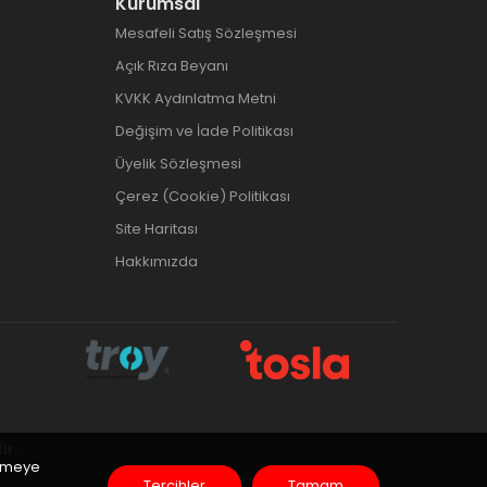
Kurumsal
Mesafeli Satış Sözleşmesi
Açık Rıza Beyanı
KVKK Aydınlatma Metni
Değişim ve İade Politikası
Üyelik Sözleşmesi
Çerez (Cookie) Politikası
Site Haritası
Hakkımızda
ır.
inmeye
Tercihler
Tamam