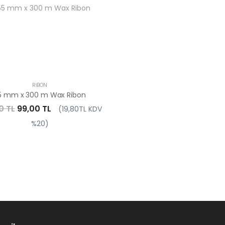
RIBON
5 mm x 300 m Wax Ribon
0 TL
99,00 TL
(19,80TL KDV
%20)