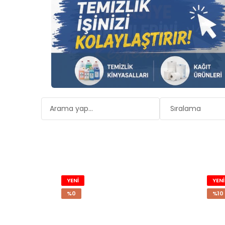
YENİ
YENİ
%0
%10