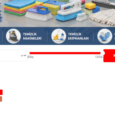
99₺
130₺