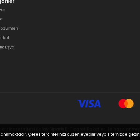
oriler
yar
ye
Çözümleri
arket
ik Eşya
 e-ticaret sitesi
Kolay Sipariş E-Ticaret Paketleri
ile hazırlanmışt
llanılmaktadır. Çerez tercihlerinizi düzenleyebilir veya sitemizde gez