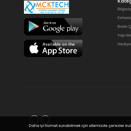
Kateg
Bilgisa
Kırtasi
Baskı 
Yapı M
Hediyel
Bu
Daha iyi hizmet sunabilmek için sitemizde çerezler ku