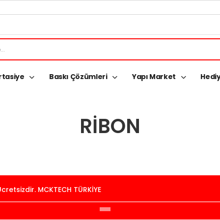
rtasiye
Baskı Çözümleri
Yapı Market
Hediy
RIBON
 Ücretsizdir. MCKTECH TÜRKİYE