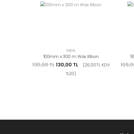
RIBON
100mm x 300 m Wax Ribon
5
130,00 TL
130,00 TL
109,0
(26,00TL KDV
%20)