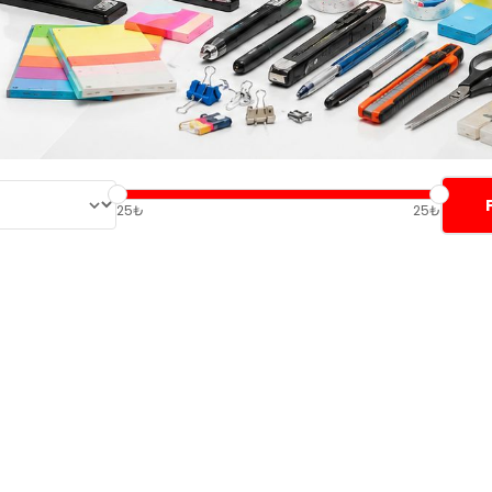
25₺
25₺