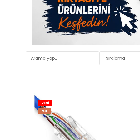
YENİ
%11