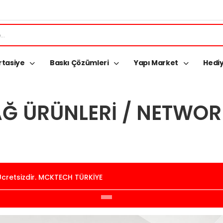
rtasiye
Baskı Çözümleri
Yapı Market
Hediy
Ğ ÜRÜNLERI / NETWO
 Ücretsizdir. MCKTECH TÜRKİYE