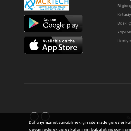
Bilgisa
Kırtasi
Baskı 
Yapı M
Hediyel
Bu
Daha iyi hizmet sunabilmek için sitemizde çerezler ku
devam ederek çerez kullanımını kabul etmiş sayılırsını