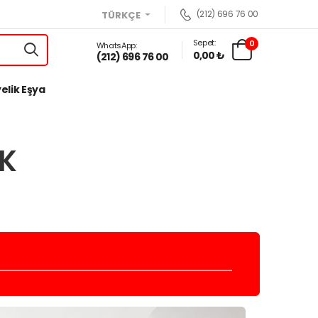
(212) 696 76 00
TÜRKÇE
Sepet:
0
WhatsApp:
0,00 ₺
(212) 696 76 00
elik Eşya
RK