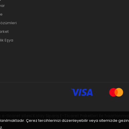
yar
ye
Çözümleri
arket
ik Eşya
 e-ticaret sitesi
Kolay Sipariş E-Ticaret Paketleri
ile hazırlanmışt
llanılmaktadır. Çerez tercihlerinizi düzenleyebilir veya sitemizde gez
z.