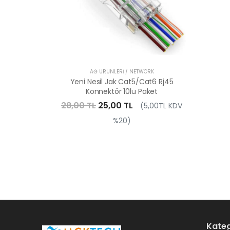
AĞ ÜRÜNLERI / NETWORK
Yeni Nesil Jak Cat5/Cat6 Rj45
Konnektör 10lu Paket
28,00 TL
25,00 TL
(5,00TL KDV
%20)
Kateg