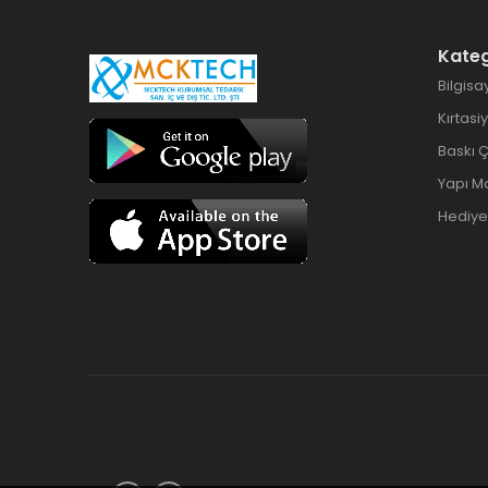
Kateg
Bilgisa
Kırtasi
Baskı 
Yapı M
Hediyel