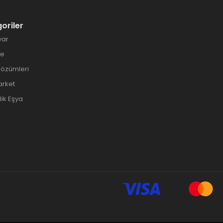
oriler
yar
ye
Çözümleri
arket
ik Eşya