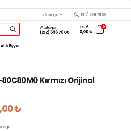
(212) 696 76 00
TÜRKÇE
Sepet:
0
WhatsApp:
0,00 ₺
(212) 696 76 00
elik Eşya
80C80M0 Kırmızı Orijinal
,00 ₺
 kargo