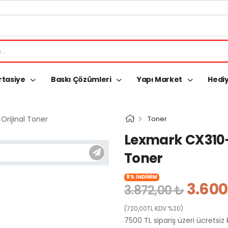
rtasiye
Baskı Çözümleri
Yapı Market
Hediy
Toner
Lexmark CX310-
Toner
8% İNDİRİM
3.600
3.872,00 ₺
(720,00TL KDV %20)
7500 TL sipariş üzeri ücretsiz