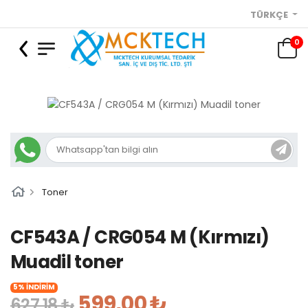
TÜRKÇE
0
Toner
CF543A / CRG054 M (Kırmızı)
Muadil toner
5% İNDİRİM
599,00 ₺
627,18 ₺