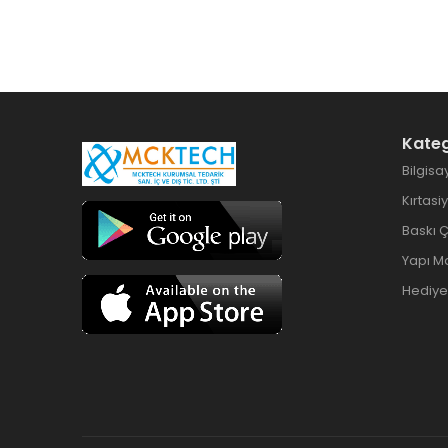
Kateg
Bilgisa
Kırtasi
Baskı 
Yapı M
Hediyel