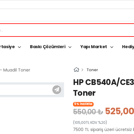
rtasiye
Baskı Çözümleri
Yapı Market
Hediy
Toner
HP CB540A/CE32
Toner
5% İNDİRİM
525,00
550,00 ₺
(105,00TL KDV %20)
7500 TL sipariş üzeri ücretsiz