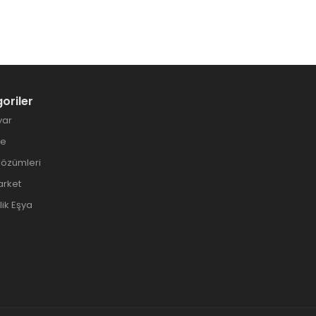
oriler
yar
ye
Çözümleri
arket
ik Eşya