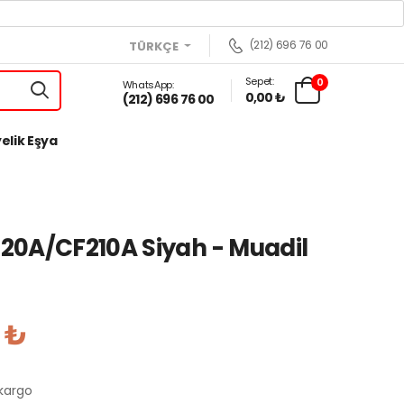
(212) 696 76 00
TÜRKÇE
Sepet:
0
WhatsApp:
0,00 ₺
(212) 696 76 00
elik Eşya
0A/CF210A Siyah - Muadil
 ₺
 kargo