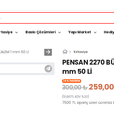
rtasiye
Baskı Çözümleri
Yapı Market
Hediy
Kırtasiye
PENSAN 2270 B
mm 50 Lİ
14% İNDİRİM
259,00
300,00 ₺
(51,80TL KDV %20)
7500 TL sipariş üzeri ücretsiz