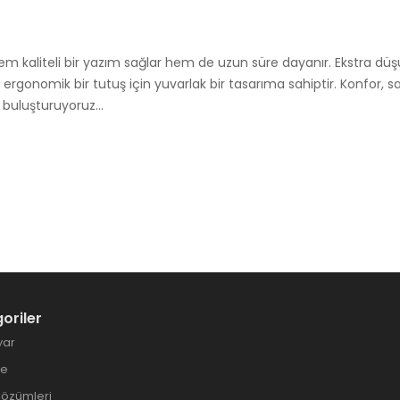
m kaliteli bir yazım sağlar hem de uzun süre dayanır. Ekstra düşük
ve ergonomik bir tutuş için yuvarlak bir tasarıma sahiptir. Konfor
 buluşturuyoruz...
oriler
yar
ye
Çözümleri