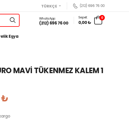
(212) 696 76 00
TÜRKÇE
Sepet:
0
WhatsApp:
0,00 ₺
(212) 696 76 00
elik Eşya
ÜRO MAVİ TÜKENMEZ KALEM 1
 ₺
 kargo