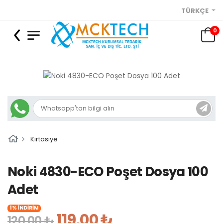
TÜRKÇE
0
Kırtasiye
Noki 4830-ECO Poşet Dosya 100
Adet
1% İNDİRİM
119,00 ₺
120,00 ₺